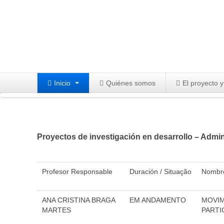
Inicio
Quiénes somos
El proyecto y
Proyectos de investigación en desarrollo – Admin
Profesor Responsable
Duración / Situação
Nombre
ANA CRISTINA BRAGA
EM ANDAMENTO
MOVIM
MARTES
PARTI