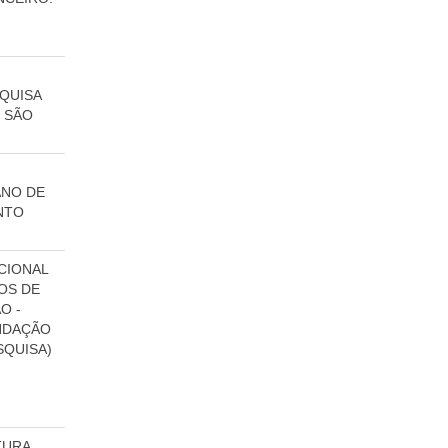
QUISA
 SÃO
ANO DE
NTO
CIONAL
OS DE
O -
NDAÇÃO
SQUISA)
TURA.