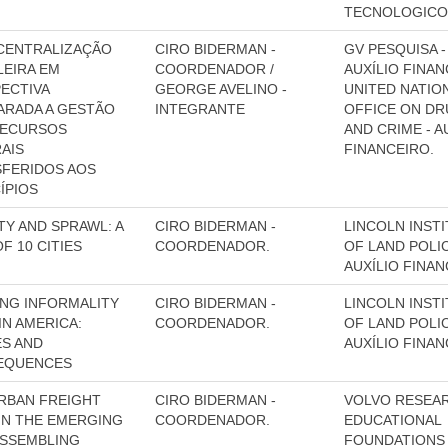
TECNOLOGICO
CENTRALIZAÇÃO
CIRO BIDERMAN -
GV PESQUISA -
LEIRA EM
COORDENADOR /
AUXÍLIO FINAN
ECTIVA
GEORGE AVELINO -
UNITED NATIO
RADA A GESTÃO
INTEGRANTE
OFFICE ON D
RECURSOS
AND CRIME - A
AIS
FINANCEIRO.
FERIDOS AOS
ÍPIOS
TY AND SPRAWL: A
CIRO BIDERMAN -
LINCOLN INST
F 10 CITIES
COORDENADOR.
OF LAND POLIC
AUXÍLIO FINA
NG INFORMALITY
CIRO BIDERMAN -
LINCOLN INST
IN AMERICA:
COORDENADOR.
OF LAND POLIC
S AND
AUXÍLIO FINA
EQUENCES
RBAN FREIGHT
CIRO BIDERMAN -
VOLVO RESEA
IN THE EMERGING
COORDENADOR.
EDUCATIONAL
ASSEMBLING
FOUNDATION