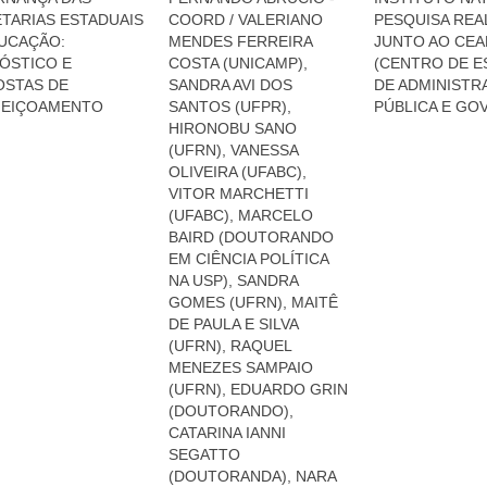
TARIAS ESTADUAIS
COORD / VALERIANO
PESQUISA REA
UCAÇÃO:
MENDES FERREIRA
JUNTO AO CE
ÓSTICO E
COSTA (UNICAMP),
(CENTRO DE 
STAS DE
SANDRA AVI DOS
DE ADMINISTR
FEIÇOAMENTO
SANTOS (UFPR),
PÚBLICA E GO
HIRONOBU SANO
(UFRN), VANESSA
OLIVEIRA (UFABC),
VITOR MARCHETTI
(UFABC), MARCELO
BAIRD (DOUTORANDO
EM CIÊNCIA POLÍTICA
NA USP), SANDRA
GOMES (UFRN), MAITÊ
DE PAULA E SILVA
(UFRN), RAQUEL
MENEZES SAMPAIO
(UFRN), EDUARDO GRIN
(DOUTORANDO),
CATARINA IANNI
SEGATTO
(DOUTORANDA), NARA