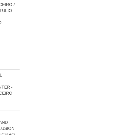
CEIRO /
TULIO
.
L
T
TER -
CEIRO.
AND
LUSION
ANCEIRO.