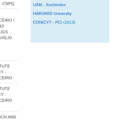
 -CNPQ
UAM - Xochimilco
HARVARD University
CEIRO /
CONICYT - PCI
(2013)
NS
RUGS
UXÍLIO
ITUTE
Y -
NCEIRO
ITUTE
Y -
NCEIRO
RCH AND
S