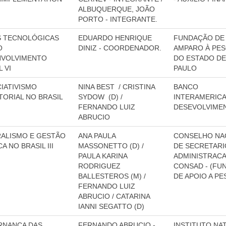
ALBUQUERQUE, JOÃO
PORTO - INTEGRANTE.
 TECNOLÓGICAS
EDUARDO HENRIQUE
FUNDAÇÃO DE
O
DINIZ - COORDENADOR.
AMPARO À PES
NVOLVIMENTO
DO ESTADO DE
 VI
PAULO
IATIVISMO
NINA BEST / CRISTINA
BANCO
TORIAL NO BRASIL
SYDOW (D) /
INTERAMERIC
FERNANDO LUIZ
DESEVOLVIME
ABRUCIO
ALISMO E GESTÃO
ANA PAULA
CONSELHO NA
A NO BRASIL III
MASSONETTO (D) /
DE SECRETARI
PAULA KARINA
ADMINISTRACA
RODRIGUEZ
CONSAD - (FU
BALLESTEROS (M) /
DE APOIO A PE
FERNANDO LUIZ
ABRUCIO / CATARINA
IANNI SEGATTO (D)
RNANÇA DAS
FERNANDO ABRUCIO -
INSTITUTO NA