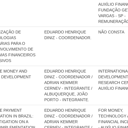
AUXÍLIO FINAN
FUNDAÇÃO GE
VARGAS - SP -
REMUNERAÇÃO
LIZAÇÃO DE
EDUARDO HENRIQUE
NÃO CONSTA
OLOGIAS
DINIZ - COORDENADOR.
RIAS PARA O
VOLVIMENTO DE
MAS FINANCEIROS
SIVOS
E MONEY AND
EDUARDO HENRIQUE
INTERNATIONA
L DEVELOPMENT
DINIZ - COORDENADOR /
DEVELOPMEN
ADRIAN KEMMER
RESEARCH CEN
CERNEV - INTEGRANTE /
AUXÍLIO FINAN
ALBUQUERQUE, JOÃO
PORTO - INTEGRANTE.
E PAYMENT
EDUARDO HENRIQUE
FOR MONEY,
ATION IN BRAZIL:
DINIZ - COORDENADOR /
TECHNOLOGY 
TIGATION ON A
ADRIAN KEMMER
FINANCIAL INC
 IMPLEMENTATION
CERNEV - INTEGRANTE /
- AUXÍLIO FIN