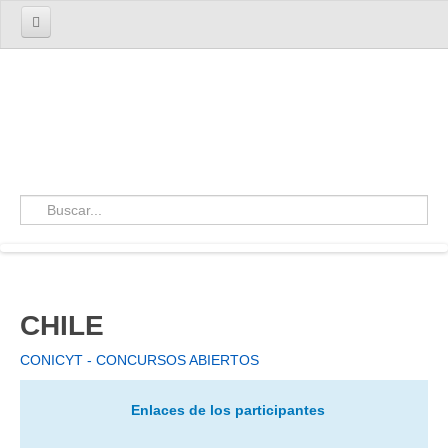
Inicio
Investigación
Qué está investigando cada Centro
La agenda de investigación
Convocatorias a concursos de investigación
Bases de datos
Docencia
Postgrados en Políticas Públicas
Agenda RIFFIP en docencia
Calendario de postulaciones
CHILE
Oportunidades de becas y pasantías internacionales
para estudiantes
CONICYT - CONCURSOS ABIERTOS
Publicaciones
Enlaces de los participantes
Revistas de los centros
Publicaciones de los centros