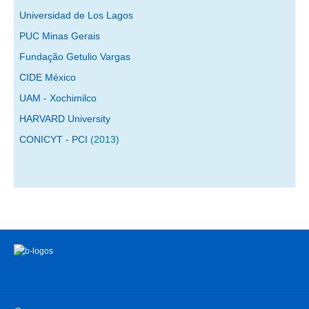
Publicaciones de la RIFIPP
Universidad de Los Lagos
PUC Minas Gerais
Quiénes somos
Fundação Getulio Vargas
El proyecto y sus actividades
CIDE México
Convenios
UAM - Xochimilco
HARVARD University
Noticias
CONICYT - PCI
(2013)
Contacto